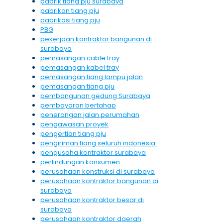
pabrik tiang pju surabaya
pabrikan tiang pju
pabrikasi tiang pju
PBG
pekerjaan kontraktor bangunan di
surabaya
pemasangan cable tray
pemasangan kabel tray
pemasangan tiang lampu jalan
pemasangan tiang pju
pembangunan gedung Surabaya
pembayaran bertahap
penerangan jalan perumahan
pengawasan proyek
pengertian tiang pju
pengiriman tiang seluruh indonesia.
pengusaha kontraktor surabaya
perlindungan konsumen
perusahaan konstruksi di surabaya
perusahaan kontraktor bangunan di
surabaya
perusahaan kontraktor besar di
surabaya
perusahaan kontraktor daerah