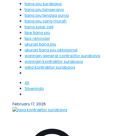
tiang pju surabaya
tiang pju tangerang
tiang pju tenaga surya
tiang pju yang murah
tiang solar cell
tipe tiang pju
tips renovasi
ukuran tiang pju
ukuran tiang pju oktagonal
waringin general contractor surabaya
waringin kontraktor surabaya
wika kontraktor surabaya
All
Silverindo
February 17, 2026