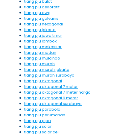
tiang pju bulat
tiang pju dekoratif
tiang pju dwg
tiang pju galvanis
tiang pju hexagonal
tiang pju jakarta
tiang pju jawa timur
tiang pju lombok
tiang pju makassar
tiang pju medan
tiang pju mulcindo
tiang pju murah
tiang pju murah jakarta
tiang pju murah surabaya
tiang pju oktagonal
tiang pju oktagonal 7 meter
tiang pju oktagonal 7 meter harga
tiang pju oktagonal 9 meter
tiang pju oktagonal surabaya
tiang pju parabola
tiang pju perumahan
tiang pju pipa
tiang pju solar
tiang pju solar cell