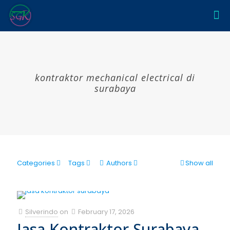
kontraktor mechanical electrical di
surabaya
Categories
Tags
Authors
Show all
Silverindo
on
February 17, 2026
Jasa Kontraktor Surabaya