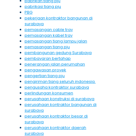
pabrikan tiang pju
pabrikasi tiang pju
PBG
pekerjaan kontraktor bangunan di
surabaya
pemasangan cable tray
pemasangan kabel tray
pemasangan tiang lampu jalan
pemasangan tiang pju
pembangunan gedung Surabaya
pembayaran bertahap
penerangan jalan perumahan
pengawasan proyek
pengertian tiang pju
pengiriman tiang seluruh indonesia.
pengusaha kontraktor surabaya
perlindungan konsumen
perusahaan konstruksi di surabaya
perusahaan kontraktor bangunan di
surabaya
perusahaan kontraktor besar di
surabaya
perusahaan kontraktor daerah
surabaya