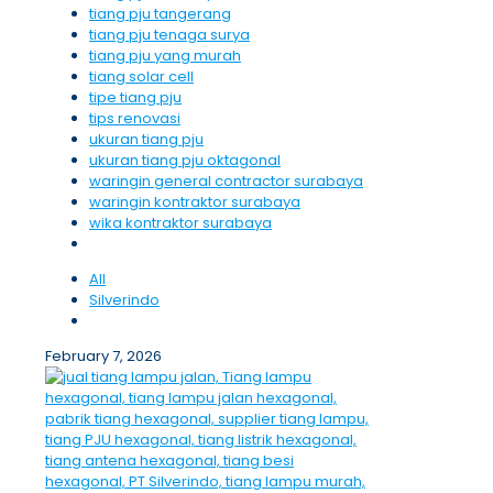
tiang pju tangerang
tiang pju tenaga surya
tiang pju yang murah
tiang solar cell
tipe tiang pju
tips renovasi
ukuran tiang pju
ukuran tiang pju oktagonal
waringin general contractor surabaya
waringin kontraktor surabaya
wika kontraktor surabaya
All
Silverindo
February 7, 2026