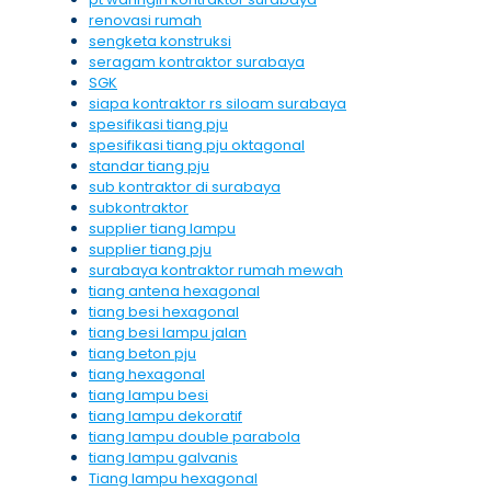
renovasi rumah
sengketa konstruksi
seragam kontraktor surabaya
SGK
siapa kontraktor rs siloam surabaya
spesifikasi tiang pju
spesifikasi tiang pju oktagonal
standar tiang pju
sub kontraktor di surabaya
subkontraktor
supplier tiang lampu
supplier tiang pju
surabaya kontraktor rumah mewah
tiang antena hexagonal
tiang besi hexagonal
tiang besi lampu jalan
tiang beton pju
tiang hexagonal
tiang lampu besi
tiang lampu dekoratif
tiang lampu double parabola
tiang lampu galvanis
Tiang lampu hexagonal